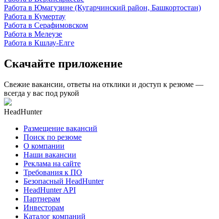
Работа в Юмагузине (Кугарчинский район, Башкортостан)
Работа в Кумертау
Работа в Серафимовском
Работа в Мелеузе
Работа в Кшлау-Елге
Скачайте приложение
Свежие вакансии, ответы на отклики и доступ к резюме —
всегда у вас под рукой
HeadHunter
Размещение вакансий
Поиск по резюме
О компании
Наши вакансии
Реклама на сайте
Требования к ПО
Безопасный HeadHunter
HeadHunter API
Партнерам
Инвесторам
Каталог компаний