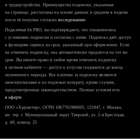
тратите много времени на поиск и вручную поднимаете
и трудоустройства. Преимущества подписки, указанные
резюме
на странице, рассчитаны на основе данных в среднем в неделю
после её покупки согласно
хотите сравнить себя с конкурентами и оценить шансы
исследованию
Подключая hh PRO, вы подтверждаете, что ознакомились
с условиями подписки и согласны с ними. Подписка даёт доступ
к функциям сервиса на срок, указанный при оформлении. Если
не отменить подписку, она автоматически продлится на тот же
срок. Вы имеете право в любое время отменить подписку
в личном кабинете — доступ к услугам сохранится до конца
оплаченного периода. Все платежи за подписку являются
окончательными и не подлежат возврату, кроме случаев,
предусмотренных законодательством. Полные условия есть
в оферте
ООО «Хэдхантер», ОГРН 1067761906805, 125047, г. Москва,
вн. тер. г. Муниципальный округ Тверской, ул. 2-я Брестская,
д. 48, помещ. 25