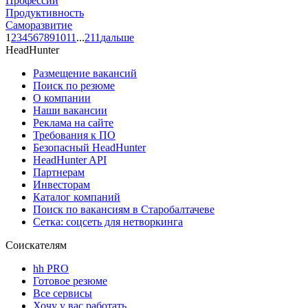
Профессии
Продуктивность
Саморазвитие
1
2
3
4
5
6
7
8
9
10
11
...
211
дальше
HeadHunter
Размещение вакансий
Поиск по резюме
О компании
Наши вакансии
Реклама на сайте
Требования к ПО
Безопасный HeadHunter
HeadHunter API
Партнерам
Инвесторам
Каталог компаний
Поиск по вакансиям в Старобалтачеве
Сетка: соцсеть для нетворкинга
Соискателям
hh PRO
Готовое резюме
Все сервисы
Хочу у вас работать