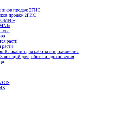
ников продаж 2ГИС
OMNI»
ора
 расти
-8 локаций для работы и вдохновения
OIS