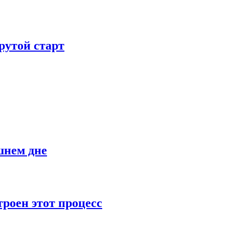
рутой старт
шнем дне
роен этот процесс