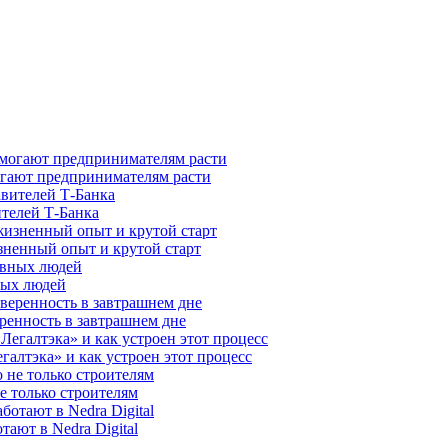
гают предпринимателям расти
ителей Т-Банка
зненный опыт и крутой старт
ных людей
ренность в завтрашнем дне
галтэка» и как устроен этот процесс
е только строителям
ают в Nedra Digital