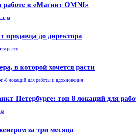
 о работе в «Магнит OMNI»
т продавца до директора
а, в которой хочется расти
нкт-Петербурге: топ-8 локаций для раб
енером за три месяца