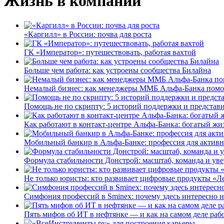
Жизнь в компании
«Каргилл» в России: почва для роста
ГК «Император»: путешествовать, работая вахтой
Больше чем работа: как устроены сообщества Билайна
Немалый бизнес: как менеджеры ММБ Альфа-Банка помо
Помощь не по скрипту: 5 историй поддержки и представ
Как работают в контакт-центре Альфа-Банка: богатый жи
Мобильный банкир в Альфа-Банке: профессия для актив
Формула стабильности Донстрой: масштаб, команда и уве
Не только юристы: кто развивает цифровые продукты «Ле
Симфония профессий в Sminex: почему здесь интересно н
Пять мифов об ИТ в нефтянке — и как на самом деле работ