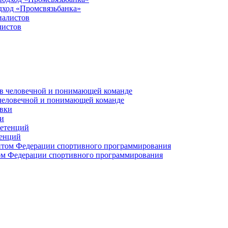
дход «Промсвязьбанка»
листов
 человечной и понимающей команде
и
тенций
м Федерации спортивного программирования