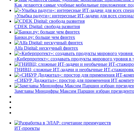
Как делаются самые удобные мобильные приложения: по
«Улыбка радуги»: интересные ИТ-задачи для всех специа
CDEK Digital: свобода развития
Банки.ру: больше чем финтех
Alfa Digital: нескучный финтех
«Киберпротект»: создавать продукты мирового уровня в
ГНИВЦ: сложные ИТ‑задачи и необычные ИТ‑стажировк
«СИБУР Диджитал»: простор для применения ИТ-компе
Замглавы Минцифры Максим Паршин избран президенто
ИТ-проекты