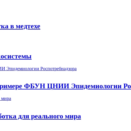
ка в медтехе
косистемы
а примере ФБУН ЦНИИ Эпидемиологии Ро
ботка для реального мира