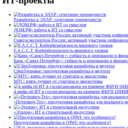
ИТ-проекты
Разработка в ЭЛАР: сочетание преимуществ
ДОМ.РФ: работа в ИТ со смыслом
Главгосэкспертиза России: активный участник цифровиз
F.A.C.C.T. Кибербезопасность мирового уровня
Банк «Санкт-Петербург»: гибкость и инновации в финан
СберЗдоровье: продуктовая разработка в медтехе
МТС: взять лучшее от стартапа и экосистемы
4 мифа об ИТ в госорганизации на примере ФБУН ЦНИИ
«Петрович-Тех»: продуктовая разработка для реального м
«Эталон»: ИТ в строительной индустрии
Продуктовая разработка в QIWI: что особенного?