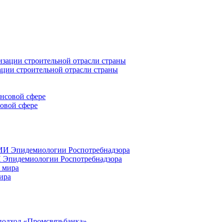
ации строительной отрасли страны
совой сфере
 Эпидемиологии Роспотребнадзора
ира