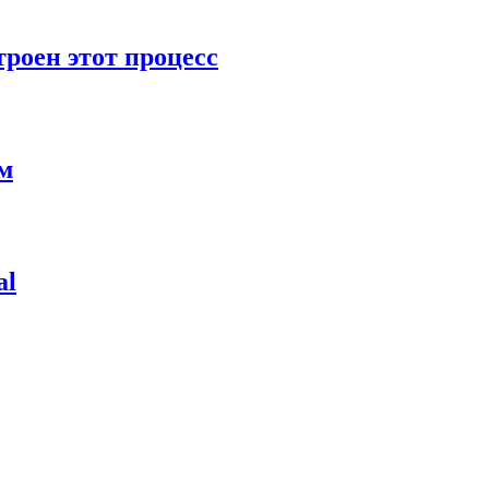
роен этот процесс
ям
al