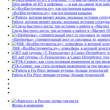
Пять мифов об ИТ в нефтянке — и как на самом деле работ
«ВсеИнструменты.ру» для построения карьеры
Работа, которая меняет жизнь: реальные истории сотруд
Среда быстрого роста: три истории о работе в «Магнит 
«Пятёрочка»: стремительный рост от продавца до директ
ДНК «ВсеИнструменты.ру»: атмосфера, в которой хочется
ИТ-хаб группы «Т-Технологии» в Санкт-Петербурге: топ
РТК-Сервис: как стать полевым инженером за три месяца
Работа в Fix Price: меньше рутины, больше технологий
Жизнь в компании