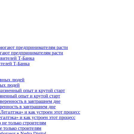
гают предпринимателям расти
ителей Т-Банка
ных людей
зненный опыт и крутой старт
ренность в завтрашнем дне
галтэка» и как устроен этот процесс
е только строителям