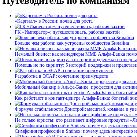
Путеводитель по компаниям
«Каргилл» в России: почва для роста
ГК «Император»: путешествовать, работая вахтой
Больше чем работа: как устроены сообщества Билайна
Немалый бизнес: как менеджеры ММБ Альфа-Банка помо
Помощь не по скрипту: 5 историй поддержки и представ
Разработка в ЭЛАР: сочетание преимуществ
Мобильный банкир в Альфа-Банке: профессия для актив
Как работают в контакт-центре Альфа-Банка: богатый жи
Формула стабильности Донстрой: масштаб, команда и уве
Не только юристы: кто развивает цифровые продукты «Ле
Симфония профессий в Sminex: почему здесь интересно н