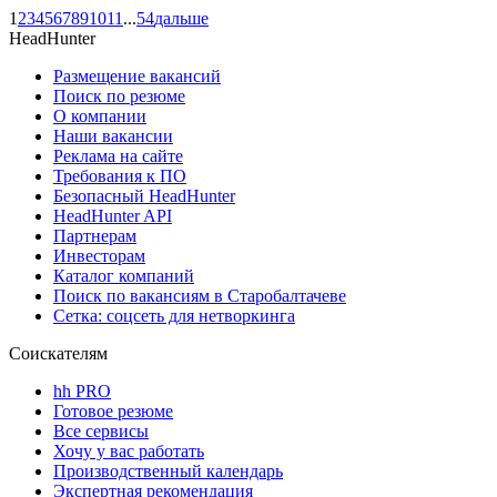
1
2
3
4
5
6
7
8
9
10
11
...
54
дальше
HeadHunter
Размещение вакансий
Поиск по резюме
О компании
Наши вакансии
Реклама на сайте
Требования к ПО
Безопасный HeadHunter
HeadHunter API
Партнерам
Инвесторам
Каталог компаний
Поиск по вакансиям в Старобалтачеве
Сетка: соцсеть для нетворкинга
Соискателям
hh PRO
Готовое резюме
Все сервисы
Хочу у вас работать
Производственный календарь
Экспертная рекомендация