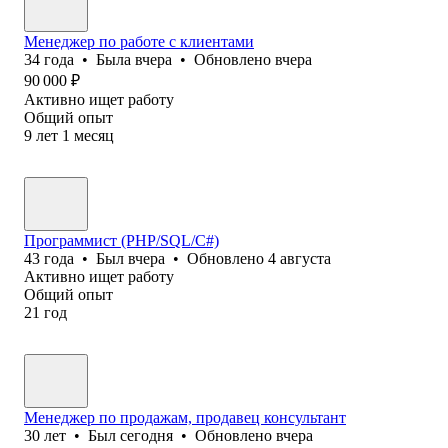
Менеджер по работе с клиентами
34
года
•
Была
вчера
•
Обновлено
вчера
90 000
₽
Активно ищет работу
Общий опыт
9
лет
1
месяц
Программист (PHP/SQL/C#)
43
года
•
Был
вчера
•
Обновлено
4 августа
Активно ищет работу
Общий опыт
21
год
Менеджер по продажам, продавец консультант
30
лет
•
Был
сегодня
•
Обновлено
вчера