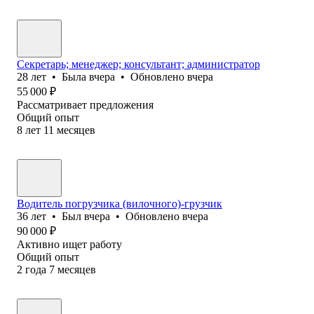
Секретарь; менеджер; консультант; администратор
28
лет
•
Была
вчера
•
Обновлено
вчера
55 000
₽
Рассматривает предложения
Общий опыт
8
лет
11
месяцев
Водитель погрузчика (вилочного)-грузчик
36
лет
•
Был
вчера
•
Обновлено
вчера
90 000
₽
Активно ищет работу
Общий опыт
2
года
7
месяцев